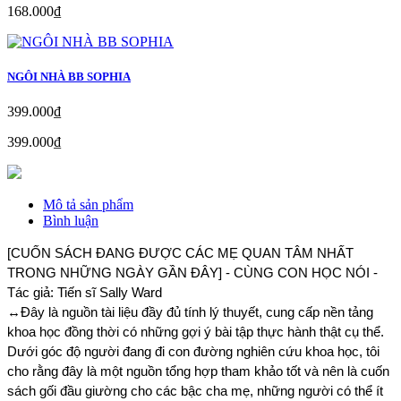
168.000₫
NGÔI NHÀ BB SOPHIA
399.000₫
399.000₫
Mô tả sản phẩm
Bình luận
[CUỐN SÁCH ĐANG ĐƯỢC CÁC MẸ QUAN TÂM NHẤT 
TRONG NHỮNG NGÀY GẦN ĐÂY] - CÙNG CON HỌC NÓI - 
Tác giả: Tiến sĩ Sally Ward
↔️Đây là nguồn tài liệu đầy đủ tính lý thuyết, cung cấp nền tảng 
khoa học đồng thời có những gợi ý bài tập thực hành thật cụ thể. 
Dưới góc độ người đang đi con đường nghiên cứu khoa học, tôi 
cho rằng đây là một nguồn tổng hợp tham khảo tốt và nên là cuốn 
sách gối đầu giường cho các bậc cha mẹ, những người có thể ít 