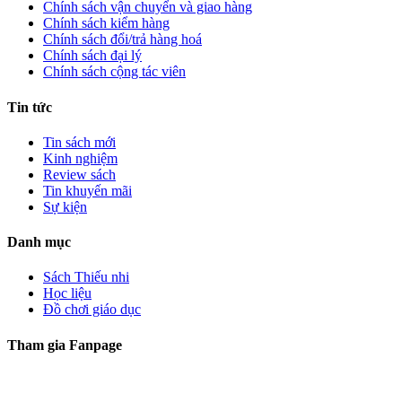
Chính sách vận chuyển và giao hàng
Chính sách kiểm hàng
Chính sách đổi/trả hàng hoá
Chính sách đại lý
Chính sách cộng tác viên
Tin tức
Tin sách mới
Kinh nghiệm
Review sách
Tin khuyến mãi
Sự kiện
Danh mục
Sách Thiếu nhi
Học liệu
Đồ chơi giáo dục
Tham gia Fanpage