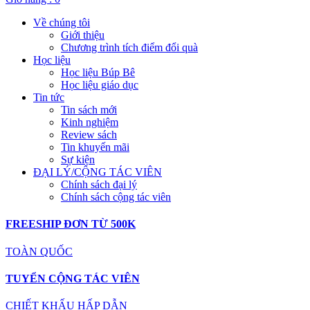
Về chúng tôi
Giới thiệu
Chương trình tích điểm đổi quà
Học liệu
Học liệu Búp Bê
Học liệu giáo dục
Tin tức
Tin sách mới
Kinh nghiệm
Review sách
Tin khuyến mãi
Sự kiện
ĐẠI LÝ/CỘNG TÁC VIÊN
Chính sách đại lý
Chính sách cộng tác viên
FREESHIP ĐƠN TỪ 500K
TOÀN QUỐC
TUYỂN CỘNG TÁC VIÊN
CHIẾT KHẤU HẤP DẪN