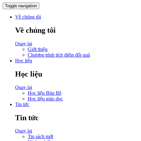
Toggle navigation
Về chúng tôi
Về chúng tôi
Quay lại
Giới thiệu
Chương trình tích điểm đổi quà
Học liệu
Học liệu
Quay lại
Học liệu Búp Bê
Học liệu giáo dục
Tin tức
Tin tức
Quay lại
Tin sách mới