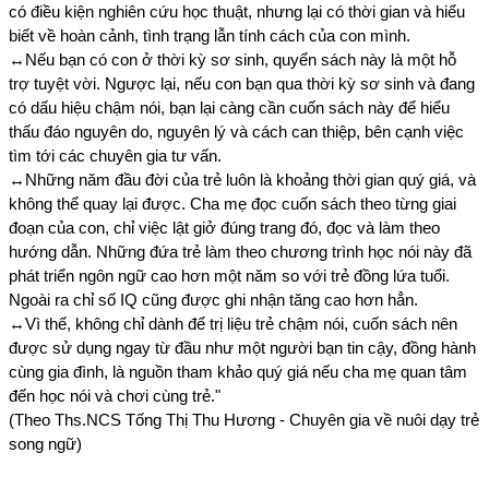
có điều kiện nghiên cứu học thuật, nhưng lại có thời gian và hiểu 
biết về hoàn cảnh, tình trạng lẫn tính cách của con mình.
↔️Nếu bạn có con ở thời kỳ sơ sinh, quyển sách này là một hỗ 
trợ tuyệt vời. Ngược lại, nếu con bạn qua thời kỳ sơ sinh và đang 
có dấu hiệu chậm nói, bạn lại càng cần cuốn sách này để hiểu 
thấu đáo nguyên do, nguyên lý và cách can thiệp, bên cạnh việc 
tìm tới các chuyên gia tư vấn.
↔️Những năm đầu đời của trẻ luôn là khoảng thời gian quý giá, và 
không thể quay lại được. Cha mẹ đọc cuốn sách theo từng giai 
đoạn của con, chỉ việc lật giở đúng trang đó, đọc và làm theo 
hướng dẫn. Những đứa trẻ làm theo chương trình học nói này đã 
phát triển ngôn ngữ cao hơn một năm so với trẻ đồng lứa tuổi. 
Ngoài ra chỉ số IQ cũng được ghi nhận tăng cao hơn hẳn.
↔️Vì thế, không chỉ dành để trị liệu trẻ chậm nói, cuốn sách nên 
được sử dụng ngay từ đầu như một người bạn tin cậy, đồng hành 
cùng gia đình, là nguồn tham khảo quý giá nếu cha mẹ quan tâm 
đến học nói và chơi cùng trẻ."
(Theo Ths.NCS Tống Thị Thu Hương - Chuyên gia về nuôi dạy trẻ 
song ngữ)