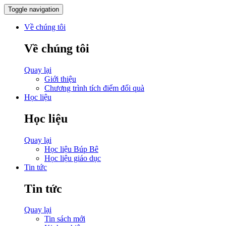
Toggle navigation
Về chúng tôi
Về chúng tôi
Quay lại
Giới thiệu
Chương trình tích điểm đổi quà
Học liệu
Học liệu
Quay lại
Học liệu Búp Bê
Học liệu giáo dục
Tin tức
Tin tức
Quay lại
Tin sách mới