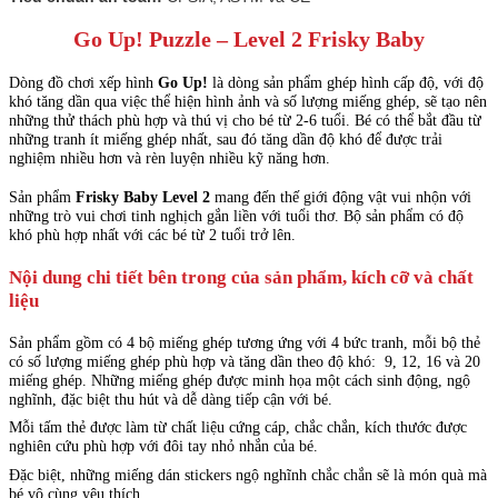
Go Up! Puzzle – Level 2 Frisky Baby
Dòng đồ chơi xếp hình
Go Up!
là dòng sản phẩm ghép hình cấp độ, với độ
khó tăng dần qua việc thể hiện hình ảnh và số lượng miếng ghép, sẽ tạo nên
những thử thách phù hợp và thú vị cho bé từ 2-6 tuổi. Bé có thể bắt đầu từ
những tranh ít miếng ghép nhất, sau đó tăng dần độ khó để được trải
nghiệm nhiều hơn và rèn luyện nhiều kỹ năng hơn.
Sản phẩm
Frisky Baby Level 2
mang đến thế giới động vật vui nhộn với
những trò vui chơi tinh nghịch gắn liền với tuổi thơ. Bộ sản phẩm có độ
khó phù hợp nhất với các bé từ 2 tuổi trở lên.
Nội dung chi tiết bên trong của sản phẩm, kích cỡ và chất
liệu
Sản phẩm gồm có 4 bộ miếng ghép tương ứng với 4 bức tranh, mỗi bộ thẻ
có số lượng miếng ghép phù hợp và tăng dần theo độ khó: 9, 12, 16 và 20
miếng ghép. Những miếng ghép được minh họa một cách sinh động, ngộ
nghĩnh, đặc biệt thu hút và dễ dàng tiếp cận với bé.
Mỗi tấm thẻ được làm từ chất liệu cứng cáp, chắc chắn, kích thước được
nghiên cứu phù hợp với đôi tay nhỏ nhắn của bé.
Đặc biệt, những miếng dán stickers ngộ nghĩnh chắc chắn sẽ là món quà mà
bé vô cùng yêu thích.