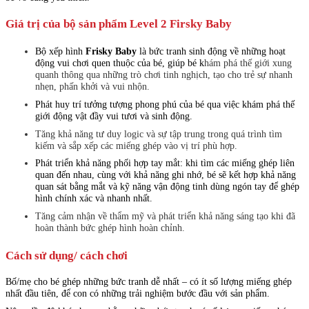
Giá trị của bộ sản phẩm Level 2 Firsky Baby
Bộ xếp hình
Frisky Baby
là bức tranh sinh động về những hoạt
động vui chơi quen thuộc của bé, giúp bé k
hám phá thế giới xung
quanh thông qua những trò chơi tinh nghịch, tạo cho trẻ sự nhanh
nhẹn, phấn khởi và vui nhộn.
Phát huy trí tưởng tượng phong phú của bé qua việc khám phá thế
giới động vật đầy vui tươi và sinh động.
Tăng khả năng tư duy logic và sự tập trung trong quá trình tìm
kiếm và sắp xếp các miếng ghép vào vị trí phù hợp.
Phát triển khả năng phối hợp tay mắt: khi tìm các miếng ghép liên
quan đến nhau, cùng với khả năng ghi nhớ, bé sẽ kết hợp khả năng
quan sát bằng mắt và kỹ năng vận động tinh dùng ngón tay để ghép
hình chính xác và nhanh nhất.
Tăng cảm nhận về thẩm mỹ và phát triển khả năng sáng tạo khi đã
hoàn thành bức ghép hình hoàn chỉnh.
Cách sử dụng/ cách chơi
Bố/mẹ cho bé ghép những bức tranh dễ nhất – có ít số lượng miếng ghép
nhất đầu tiên, để con có những trải nghiệm bước đầu với sản phẩm.