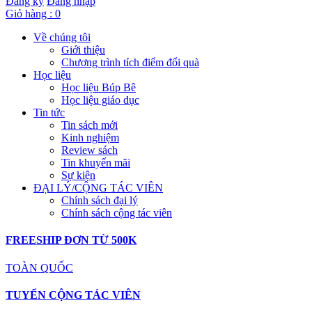
Đăng ký
Đăng nhập
Giỏ hàng :
0
Về chúng tôi
Giới thiệu
Chương trình tích điểm đổi quà
Học liệu
Học liệu Búp Bê
Học liệu giáo dục
Tin tức
Tin sách mới
Kinh nghiệm
Review sách
Tin khuyến mãi
Sự kiện
ĐẠI LÝ/CỘNG TÁC VIÊN
Chính sách đại lý
Chính sách cộng tác viên
FREESHIP ĐƠN TỪ 500K
TOÀN QUỐC
TUYỂN CỘNG TÁC VIÊN