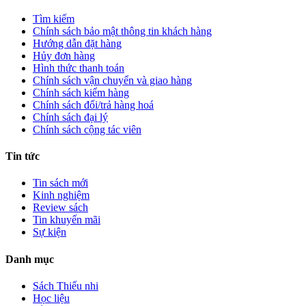
Tìm kiếm
Chính sách bảo mật thông tin khách hàng
Hướng dẫn đặt hàng
Hủy đơn hàng
Hình thức thanh toán
Chính sách vận chuyển và giao hàng
Chính sách kiểm hàng
Chính sách đổi/trả hàng hoá
Chính sách đại lý
Chính sách cộng tác viên
Tin tức
Tin sách mới
Kinh nghiệm
Review sách
Tin khuyến mãi
Sự kiện
Danh mục
Sách Thiếu nhi
Học liệu