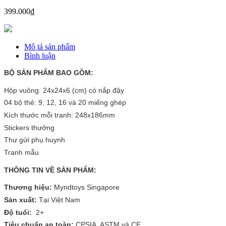
399.000₫
Mô tả sản phẩm
Bình luận
BỘ SẢN PHẨM BAO GỒM:
Hộp vuông: 24x24x6 (cm) có nắp đậy
04 bộ thẻ: 9, 12, 16 và 20 miếng ghép
Kích thước mỗi tranh: 248x186mm
Stickers thưởng
Thư gửi phụ huynh
Tranh mẫu
THÔNG TIN VỀ SẢN PHẨM:
Thương hiệu:
Myndtoys Singapore
Sản xuất:
Tại Việt Nam
Độ tuổi:
2+
Tiêu chuẩn an toàn:
CPSIA, ASTM và CE