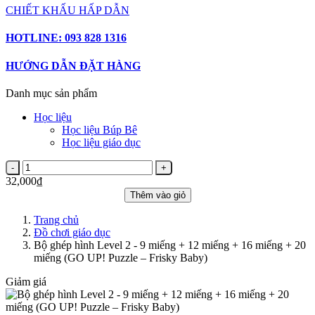
CHIẾT KHẤU HẤP DẪN
HOTLINE: 093 828 1316
HƯỚNG DẪN ĐẶT HÀNG
Danh mục sản phẩm
Học liệu
Học liệu Búp Bê
Học liệu giáo dục
32,000₫
Thêm vào giỏ
Trang chủ
Đồ chơi giáo dục
Bộ ghép hình Level 2 - 9 miếng + 12 miếng + 16 miếng + 20
miếng (GO UP! Puzzle – Frisky Baby)
Giảm giá