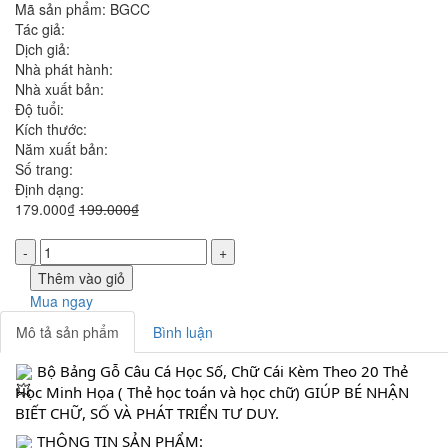
Mã sản phẩm:
BGCC
Tác giả:
Dịch giả:
Nhà phát hành:
Nhà xuất bản:
Độ tuổi:
Kích thước:
Năm xuất bản:
Số trang:
Định dạng:
179.000₫
199.000₫
Số
lượng
Thêm vào giỏ
Mua ngay
Mô tả sản phẩm
Bình luận
 Bộ Bảng Gỗ Câu Cá Học Số, Chữ Cái Kèm Theo 20 Thẻ 
Học Minh Họa ( Thẻ học toán và học chữ) GIÚP BÉ NHẬN 
BIẾT CHỮ, SỐ VÀ PHÁT TRIỂN TƯ DUY.
 THÔNG TIN SẢN PHẨM: 