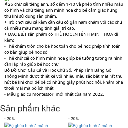
+ 26 chữ cái tiếng anh, số đếm 1-10 và phép tính nhiều màu 
có hình và chữ tiếng anh minh họa cho bé cảm giác hứng 
thú khi sử dụng sản phẩm.
+ Trò chơi câu cá kèm cần câu có gắn nam châm với các chú 
cá nhiều màu mang tính giải trí cao.
+ ĐẶC BIỆT sản phẩm có THẺ HỌC IN HÌNH MINH HOẠ đi 
kèm: 
- Thẻ chấm tròn cho bé học toán cho bé học phép tính toán 
cơ bản giúp bé học số
- Thẻ chữ cái có hình minh họa giúp bé tưởng tượng ra hình 
cần lắp ráp giúp bé học chữ
Bộ Đồ Chơi Câu Cá Và Học Chữ Số, Phép Tính Bằng Gỗ 
Thông Minh được thiết kế với nhiều màu sắc bắt mắt rất thu 
hút bé khi chơi để bé có những giây phút học hỏi, khám phá 
thoải mái mà bổ ích nhất. 
- Mẫu giáo cụ montessori mới nhất của năm 2022.
Sản phẩm khác
-
20%
-
20%