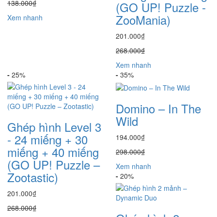
138.000₫
(GO UP! Puzzle -
ZooMania)
Xem nhanh
201.000₫
268.000₫
Xem nhanh
-
25%
-
35%
Domino – In The
Wild
Ghép hình Level 3
- 24 miếng + 30
194.000₫
miếng + 40 miếng
298.000₫
(GO UP! Puzzle –
Xem nhanh
Zootastic)
-
20%
201.000₫
268.000₫